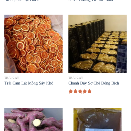
TRÁI CÂY
TRÁI CÂY
Trái Cam Lát Mỏng Sấy Khô
Chanh Dây Sơ Chế Đóng Bịch
Được xếp
hạng
5.00
5 sao