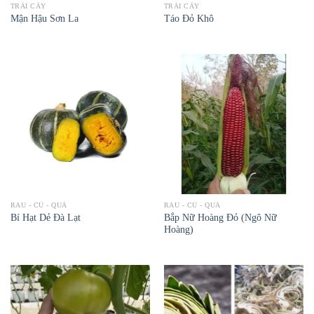
TRÁI CÂY
TRÁI CÂY
Mận Hậu Sơn La
Táo Đỏ Khô
RAU - CỦ - QUẢ
RAU - CỦ - QUẢ
Bắp Nữ Hoàng Đỏ (Ngô Nữ
Bí Hạt Dẻ Đà Lạt
Hoàng)