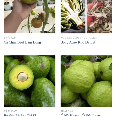
TRÁI CÂY
NGUYÊN LIỆU THỰC PHẨM
Cà Chua Beef Lâm Đồng
Bông Atiso Khô Đà Lạt
TRÁI CÂY
TRÁI CÂY
Bơ Sáp Đà Lạt Giá Sỉ
Ổ Nữ Hoàng, Ổi Đài Loan