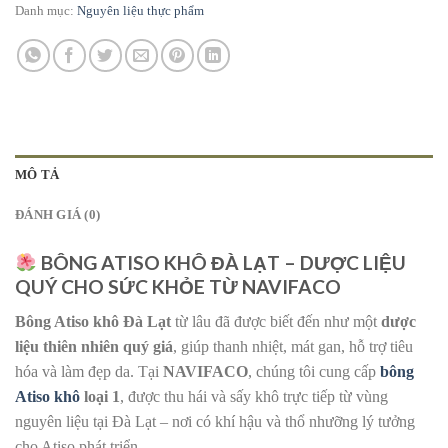
Danh mục:
Nguyên liệu thực phẩm
MÔ TẢ
ĐÁNH GIÁ (0)
BÔNG ATISO KHÔ ĐÀ LẠT – DƯỢC LIỆU
QUÝ CHO SỨC KHỎE TỪ NAVIFACO
Bông Atiso khô Đà Lạt
từ lâu đã được biết đến như một
dược
liệu thiên nhiên quý giá
, giúp thanh nhiệt, mát gan, hỗ trợ tiêu
hóa và làm đẹp da. Tại
NAVIFACO
, chúng tôi cung cấp
bông
Atiso khô
loại 1
, được thu hái và sấy khô trực tiếp từ vùng
nguyên liệu tại Đà Lạt – nơi có khí hậu và thổ nhưỡng lý tưởng
cho Atiso phát triển.