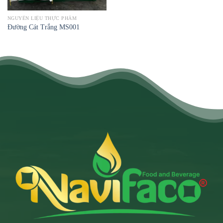
NGUYÊN LIỆU THỰC PHẨM
Đường Cát Trắng MS001