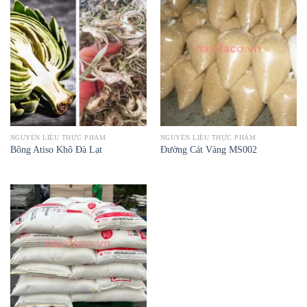
NGUYÊN LIỆU THỰC PHẨM
NGUYÊN LIỆU THỰC PHẨM
Bông Atiso Khô Đà Lạt
Đường Cát Vàng MS002