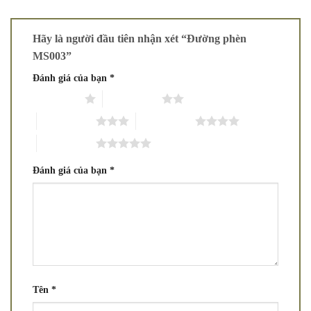
Hãy là người đầu tiên nhận xét “Đường phèn
MS003”
Đánh giá của bạn
*
1 trên 5 sao
2 trên 5 sao
3 trên 5 sao
4 trên 5 sao
5 trên 5 sao
Đánh giá của bạn
*
Tên
*