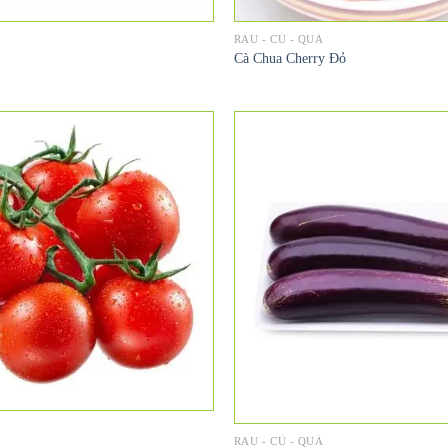
RAU - CỦ - QUẢ
Cà Chua Cherry Đỏ
RAU - CỦ - QUẢ