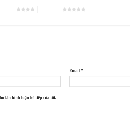
ên 5 sao
5 trên 5 sao
Email
*
ho lần bình luận kế tiếp của tôi.