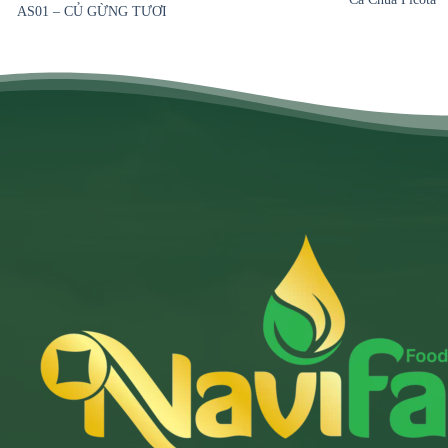
AS01 – CỦ GỪNG TƯƠI