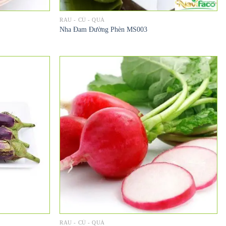
RAU - CỦ - QUẢ
Nha Đam Đường Phèn MS003
RAU - CỦ - QUẢ