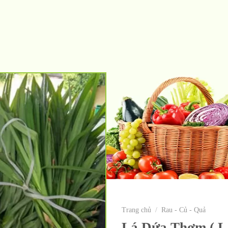
Trang chủ
/
Rau - Củ - Quả
Lá Dứa Thơm ( L