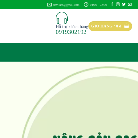
navifaco@gmail.com
04:00 - 22:00
GIỎ HÀNG /
0
₫
Hỗ trợ khách hàng
0919302192