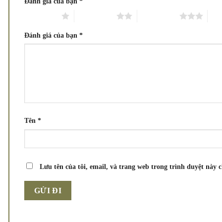
Đánh giá của bạn
*
1 trên 5 sao
2 trên 5 sao
3 trên 5 sao
4 tr
Đánh giá của bạn
*
Tên
*
Lưu tên của tôi, email, và trang web trong trình duyệt này c