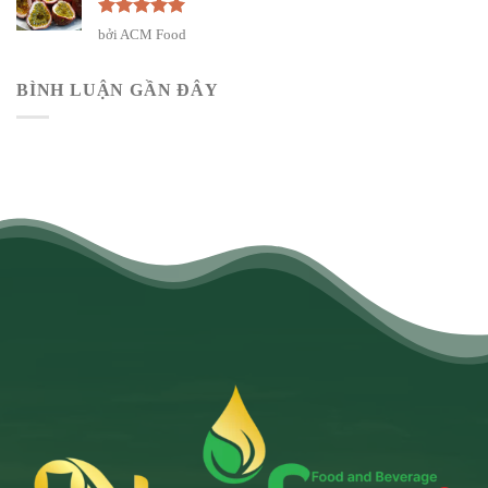
Được xếp
bởi ACM Food
hạng
5
5
sao
BÌNH LUẬN GẦN ĐÂY