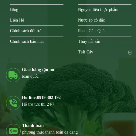
Blog
Nguyên liệu thực phẩm
Liên Hệ
Nước ép cô đặc
Chính sách đổi trả
Rau - Củ - Quả
Chính sách bảo mật
Thủy hải sản
Trái Cây
Giao hàng tận nơi
toàn quốc
Hotline:0919 302 192
Hỗ trợ tức thì 24/7
Thanh toán
phương thức thanh toán đa dạng