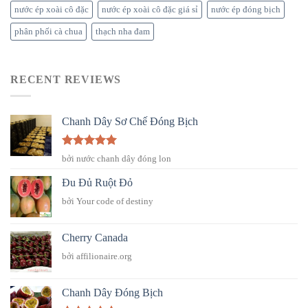
nước ép xoài cô đặc
nước ép xoài cô đặc giá sỉ
nước ép đóng bịch
phân phối cà chua
thạch nha đam
RECENT REVIEWS
Chanh Dây Sơ Chế Đóng Bịch
Được xếp
bởi nước chanh dây đóng lon
hạng
5
5
sao
Đu Đủ Ruột Đỏ
bởi Your code of destiny
Cherry Canada
bởi affilionaire.org
Chanh Dây Đóng Bịch