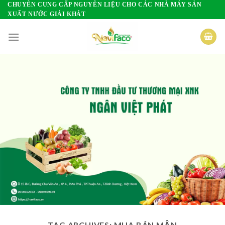
Skip
CHUYÊN CUNG CẤP NGUYÊN LIỆU CHO CÁC NHÀ MÁY SẢN
XUẤT NƯỚC GIẢI KHÁT
to
content
TAG ARCHIVES:
MUA BÁN MẬN