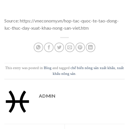
Source: https://vneconomy.vn/hop-tac-quoc-te-tao-dong-
luc-thuc-day-xuat-khau-nong-san-viet.htm
This entry was posted in
Blog
and tagged
chế biến nông sản xuất khẩu
,
xuất
khẩu nông sản
.
ADMIN