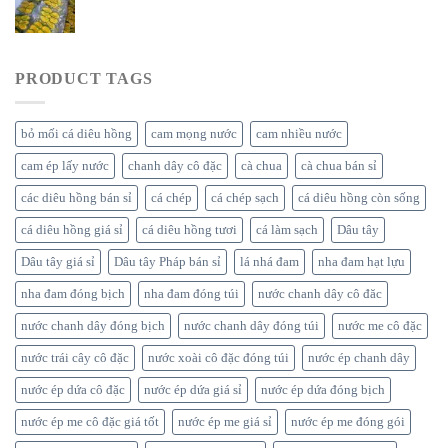
PRODUCT TAGS
bỏ mối cá diêu hồng
cam mọng nước
cam nhiều nước
cam ép lấy nước
chanh dây cô đặc
cà chua
cà chua bán sỉ
các diêu hồng bán sỉ
cá chép
cá chép sạch
cá diêu hồng còn sống
cá diêu hồng giá sỉ
cá diêu hồng tươi
cá làm sạch
Dâu tây
Dâu tây giá sỉ
Dâu tây Pháp bán sỉ
lá nhá đam
nha đam hạt lựu
nha đam đóng bịch
nha đam đóng túi
nước chanh dây cô đăc
nước chanh dây đóng bịch
nước chanh dây đóng túi
nước me cô đặc
nước trái cây cô đặc
nước xoài cô đặc đóng túi
nước ép chanh dây
nước ép dứa cô đặc
nước ép dứa giá sỉ
nước ép dứa đóng bịch
nước ép me cô đặc giá tốt
nước ép me giá sỉ
nước ép me đóng gói