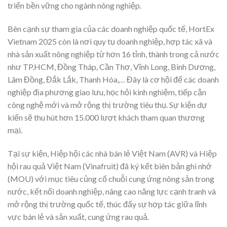
triển bền vững cho ngành nông nghiệp.
Bên cạnh sự tham gia của các doanh nghiệp quốc tế, HortEx
Vietnam 2025 còn là nơi quy tụ doanh nghiệp, hợp tác xã và
nhà sản xuất nông nghiệp từ hơn 16 tỉnh, thành trong cả nước
như TP.HCM, Đồng Tháp, Cần Thơ, Vĩnh Long, Bình Dương,
Lâm Đồng, Đắk Lắk, Thanh Hóa,… Đây là cơ hội để các doanh
nghiệp địa phương giao lưu, học hỏi kinh nghiệm, tiếp cận
công nghệ mới và mở rộng thị trường tiêu thụ. Sự kiện dự
kiến sẽ thu hút hơn 15.000 lượt khách tham quan thương
mại.
Tại sự kiện, Hiệp hội các nhà bán lẻ Việt Nam (AVR) và Hiệp
hội rau quả Việt Nam (Vinafruit) đã ký kết biên bản ghi nhớ
(MOU) với mục tiêu củng cố chuỗi cung ứng nông sản trong
nước, kết nối doanh nghiệp, nâng cao năng lực cạnh tranh và
mở rộng thị trường quốc tế, thúc đẩy sự hợp tác giữa lĩnh
vực bán lẻ và sản xuất, cung ứng rau quả.