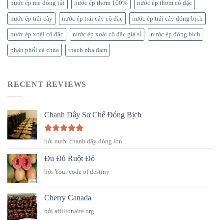
nước ép me đóng túi
nước ép thơm 100%
nước ép thơm cô đặc
nước ép trái cây
nước ép trái cây cô đặc
nước ép trái cây đóng bịch
nước ép xoài cô đặc
nước ép xoài cô đặc giá sỉ
nước ép đóng bịch
phân phối cà chua
thạch nha đam
RECENT REVIEWS
Chanh Dây Sơ Chế Đóng Bịch
Được xếp
bởi nước chanh dây đóng lon
hạng
5
5
sao
Đu Đủ Ruột Đỏ
bởi Your code of destiny
Cherry Canada
bởi affilionaire.org