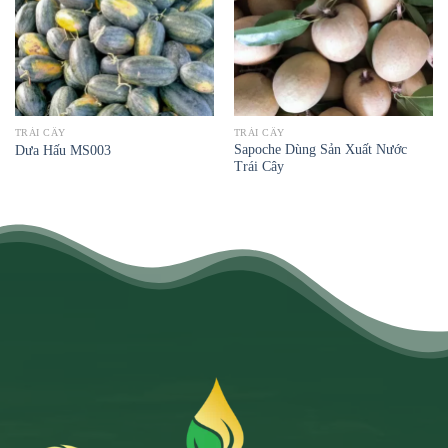
TRÁI CÂY
TRÁI CÂY
Sapoche Dùng Sản Xuất Nước
Dưa Hấu MS003
Trái Cây