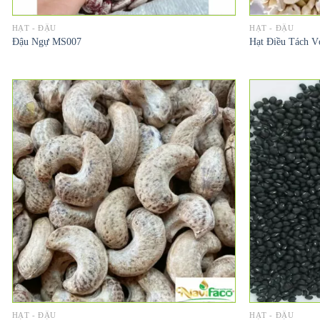
HẠT - ĐẬU
HẠT - ĐẬU
Đậu Ngự MS007
Hạt Điều Tách V
HẠT - ĐẬU
HẠT - ĐẬU