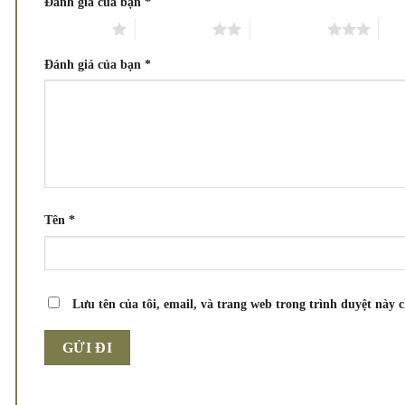
Đánh giá của bạn
*
1 trên 5 sao
2 trên 5 sao
3 trên 5 sao
4 tr
Đánh giá của bạn
*
Tên
*
Lưu tên của tôi, email, và trang web trong trình duyệt này c