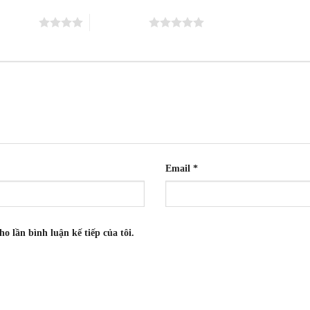
ên 5 sao
5 trên 5 sao
Email
*
ho lần bình luận kế tiếp của tôi.