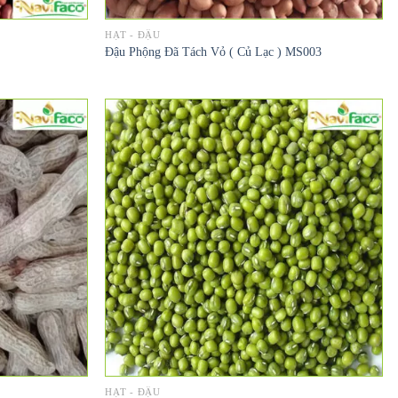
HẠT - ĐẬU
Đậu Phộng Đã Tách Vỏ ( Củ Lạc ) MS003
HẠT - ĐẬU