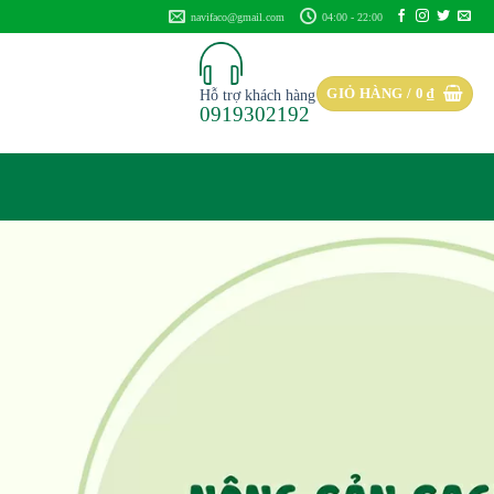
navifaco@gmail.com
04:00 - 22:00
GIỎ HÀNG /
0
₫
Hỗ trợ khách hàng
0919302192