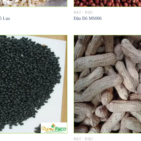
HẠT - ĐẬU
ỏ Lụa
Đậu Đỏ MS006
HẠT - ĐẬU