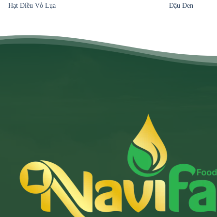
Hạt Điều Vỏ Lụa
Đậu Đen