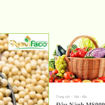
Trang chủ
/
Hạt - đậu
Đậu Nành MS009